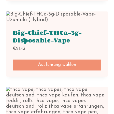
Big-Chief-THCa-3g-
Disposable-Vape
€
21.43
Ausführung wählen
Dieses
Produkt
weist
mehrere
Varianten
auf.
Die
Optionen