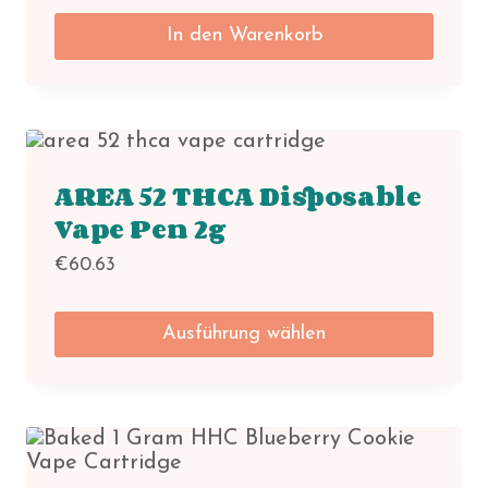
In den Warenkorb
AREA 52 THCA Disposable
Vape Pen 2g
€
60.63
Ausführung wählen
Dieses
Produkt
weist
mehrere
Varianten