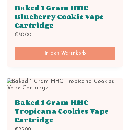
auf.
Baked 1 Gram HHC
Die
Optionen
Blueberry Cookie Vape
können
Cartridge
auf
der
€
30.00
Produktseite
gewählt
werden
In den Warenkorb
Baked 1 Gram HHC
Tropicana Cookies Vape
Cartridge
€
25.00