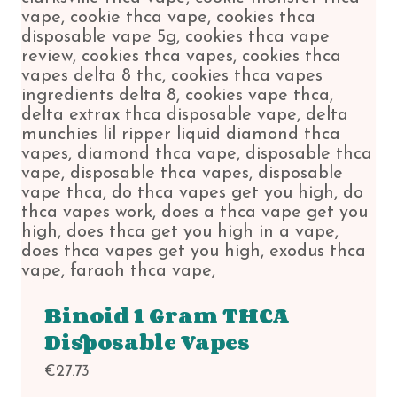
Binoid 1 Gram THCA
Disposable Vapes
€
27.73